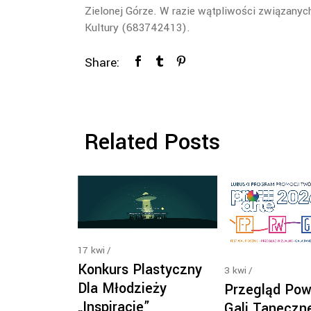
Zielonej Górze. W razie wątpliwości związany
Kultury (683742413).
Share:
Related Posts
17
kwi
Konkurs Plastyczny
3
kwi
Dla Młodzieży
Przegląd Pow
„Inspiracje”
Gali Taneczne