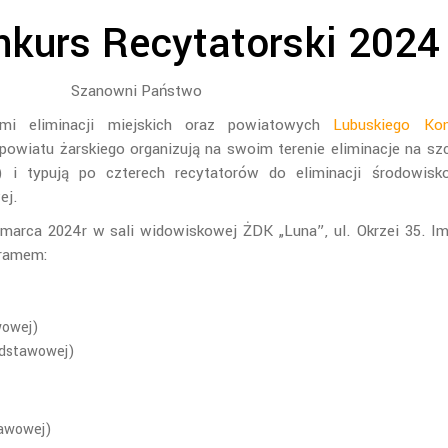
nkurs Recytatorski 2024
Szanowni Państwo
ami eliminacji miejskich oraz powiatowych
Lubuskiego Kon
 powiatu żarskiego organizują na swoim terenie eliminacje na sz
 i typują po czterech recytatorów do eliminacji środowisk
ej.
8 marca 2024r w sali widowiskowej ŻDK „Luna”, ul. Okrzei 35. I
gramem:
awowej)
podstawowej)
tawowej)