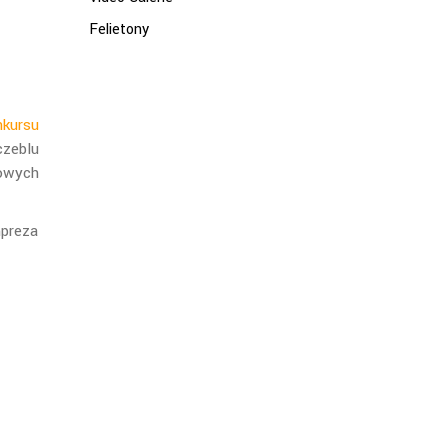
Felietony
kursu
czeblu
owych
mpreza