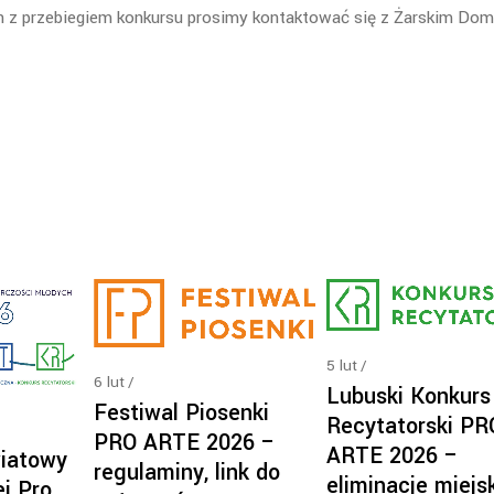
ch z przebiegiem konkursu prosimy kontaktować się z Żarskim Do
5
lut
6
lut
Lubuski Konkurs
Festiwal Piosenki
Recytatorski PR
PRO ARTE 2026 –
ARTE 2026 –
iatowy
regulaminy, link do
eliminacje miejsk
j Pro