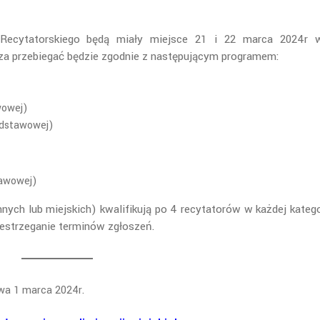
 Recytatorskiego będą miały miejsce 21 i 22 marca 2024r w
eza przebiegać będzie zgodnie z następującym programem:
awowej)
podstawowej)
tawowej)
ych lub miejskich) kwalifikują po 4 recytatorów w każdej katego
zestrzeganie terminów zgłoszeń.
ywa 1 marca 2024r.