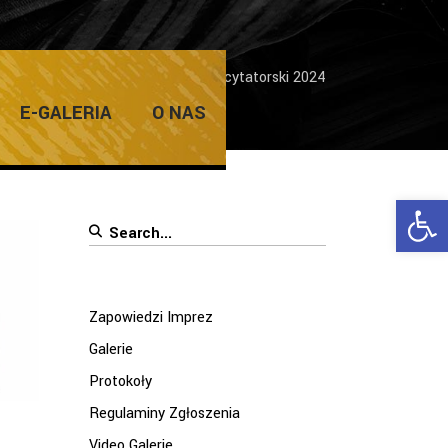
/
Pro-Arte
/
Lubuski Konkurs Recytatorski 2024
E-GALERIA
O NAS
Ope
Search
for:
Zapowiedzi Imprez
Galerie
Protokoły
Regulaminy Zgłoszenia
Video Galerie