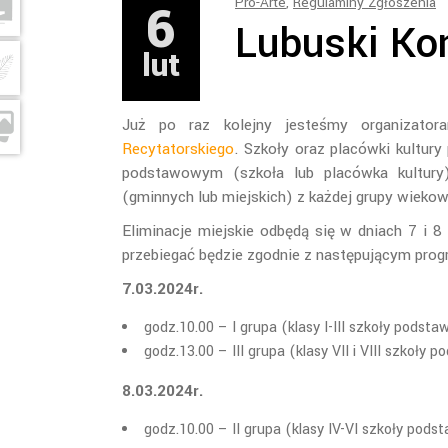
6
Pro-Arte
,
Regulaminy Zgłoszenia
Lubuski Ko
lut
Już po raz kolejny jesteśmy organizator
Recytatorskiego
. Szkoły oraz placówki kultury
podstawowym (szkoła lub placówka kultury)
(gminnych lub miejskich) z każdej grupy wiekow
Eliminacje miejskie odbędą się w dniach 7 i 
przebiegać będzie zgodnie z następującym pro
7.03.2024r.
godz.10.00 – I grupa (klasy I-III szkoły podst
godz.13.00 – III grupa (klasy VII i VIII szkoły 
8.03.2024r.
godz.10.00 – II grupa (klasy IV-VI szkoły pods