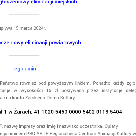
głoszeniowy eliminacji miejskich
upływa 15 marca 2024r.
oszeniowy eliminacji powiatowych
regulamin
 Państwo również pod powyższym linkiem. Ponadto każdy zgło
ytacje w wysokości 15 zł pokrywaną przez instytucje deleg
ać na konto Żarskiego Domu Kultury:
ał 1 w Żarach: 41 1020 5460 0000 5402 0118 5404
”, nazwę imprezy oraz imię i nazwisko uczestnika. Opłaty
 regulaminem PRO ARTE Regionalnego Centrum Animacji Kultury 