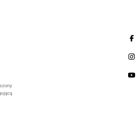
szony
ującą
w