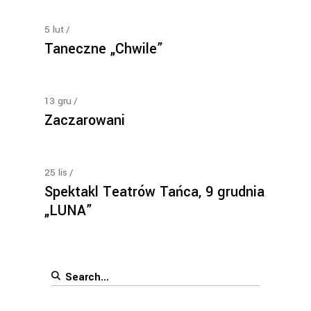
5
lut
Taneczne „Chwile”
13
gru
Zaczarowani
25
lis
Spektakl Teatrów Tańca, 9 grudnia
„LUNA”
Search
for: