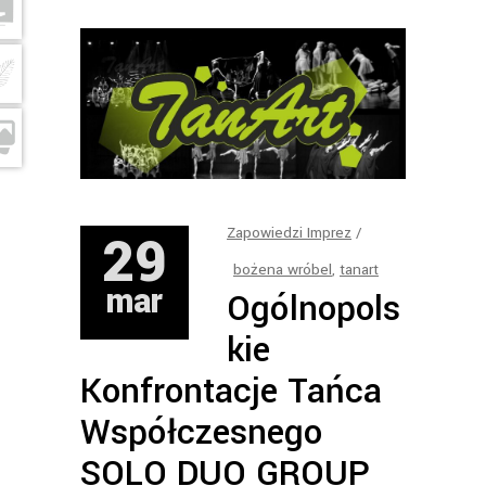
29
Zapowiedzi Imprez
bożena wróbel
,
tanart
mar
Ogólnopols
kie
Konfrontacje Tańca
Współczesnego
SOLO DUO GROUP