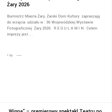
Żary 2026
Burmistrz Miasta Żary, Żarski Dom Kultury zapraszają
do wzięcia udziału w : 36 Wojewódzkiej Wystawie
Fotograficznej Żary 2026 R E G U L A M I N Celem
imprezy jest
1
lip
„Winna” – premierowy spektakl Teatru po