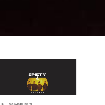
lip
Zapowiedzi Imprez