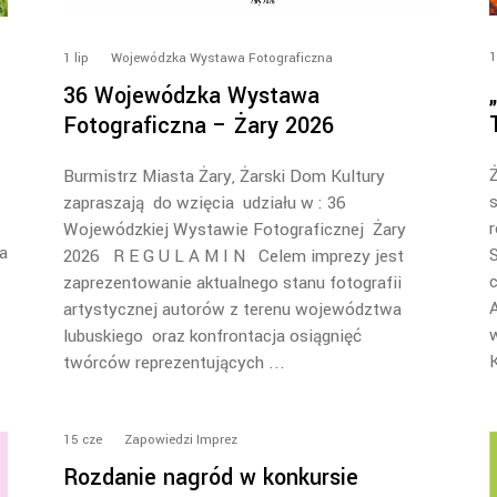
1
1
lip
Wojewódzka Wystawa Fotograficzna
36 Wojewódzka Wystawa
Fotograficzna – Żary 2026
Ż
Burmistrz Miasta Żary, Żarski Dom Kultury
s
zapraszają do wzięcia udziału w : 36
r
Wojewódzkiej Wystawie Fotograficznej Żary
a
2026 R E G U L A M I N Celem imprezy jest
c
zaprezentowanie aktualnego stanu fotografii
artystycznej autorów z terenu województwa
w
lubuskiego oraz konfrontacja osiągnięć
twórców reprezentujących
15
cze
Zapowiedzi Imprez
Rozdanie nagród w konkursie