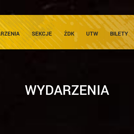
RZENIA
SEKCJE
ŻDK
UTW
BILETY
WYDARZENIA