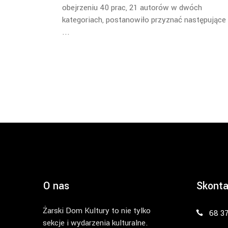
obejrzeniu 40 prac, 21 autorów w dwóch
kategoriach, postanowiło przyznać następujące
O nas
Skonta
Żarski Dom Kultury to nie tylko
68 3
sekcje i wydarzenia kulturalne.