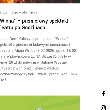
8
cze
Zapowiedzi Imprez
„Winna” – premierowy spektakl
Teatru po Godzinach
arski Dom Kultury zaprasza na: "Winna"
pektakl z pieśniami ludowymi scenariusz i
eżyseria Alicja Wróbel 3.07.2026 godz. 18:00
Sala Widowiskowa LUNA Okrzei 35 bilety w
enie 20 zł do nabycia w Salonie Wystaw
Artystycznych oraz Żyjesz według
yznaczonego rytmu. Dzień - praca. Noc - sen.
Ktoś