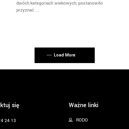
dwóch kategoriach wiekowych, postanowiło
przyznać
Load More
ktuj się
Ważne linki
RODO
74 24 13