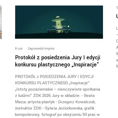
2
–
O
A
8
cze
Zapowiedzi Imprez
W
Protokół z posiedzenia Jury I edycji
s
konkursu plastycznego „Inspiracje”
PROTOKÓŁ z POSIEDZENIA JURY I EDYCJI
KONKURSU PLASTYCZNEGO „Inspiracje”
„Istoty pozaziemskie – nieoczywiste spotkania
z ludźmi” ŻDK 2026 Jury w składzie: - Beata
Mazur, artysta plastyk - Grzegorz Kowalczuk,
instruktor ŻDK - Sylwia Jeziorkowska, grafik
komputerowy, fotograf po obejrzeniu 93 prac w