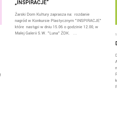
„INSPIRACJE”
Żarski Dom Kultury zaprasza na: rozdanie
nagród w Konkursie Plastycznym "INSPIRACJE"
które nastąpi w dniu 15.06 o godzinie 12.00, w
Małej Galerii S.W. "Luna" ŻDK.
1
A
n
ł
k
P
z