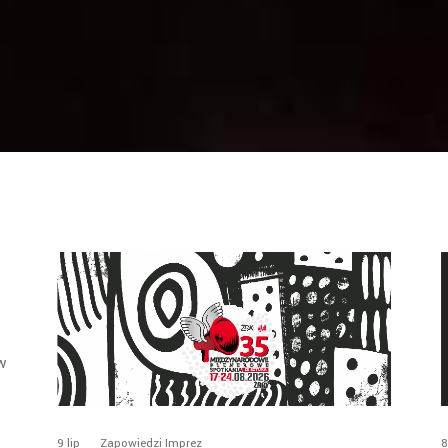
ów
8
9
lip
Zapowiedzi Imprez