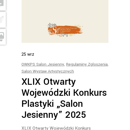
25
wrz
OWKPS Salon Jesienny
,
Regulaminy Zgłoszenia
,
Salon Wystaw Artystycznych
XLIX Otwarty
Wojewódzki Konkurs
Plastyki „Salon
Jesienny” 2025
XLIX Otwarty Wojewódzki Konkurs