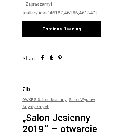
Zapraszamy!
[gallery ids="46187,46186,46184"]
Continue Reading
Share:
7
lis
OWKPS Salon Jesienny
,
Salon Wystaw
Artystycznych
„Salon Jesienny
2019” – otwarcie