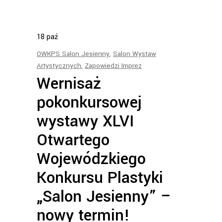
18
paź
OWKPS Salon Jesienny
,
Salon Wystaw
Artystycznych
,
Zapowiedzi Imprez
Wernisaż
pokonkursowej
wystawy XLVI
Otwartego
Wojewódzkiego
Konkursu Plastyki
„Salon Jesienny” –
nowy termin!