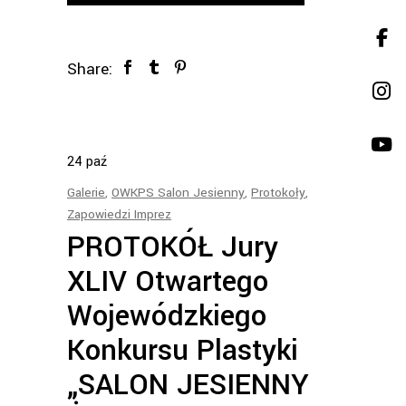
Share:
24
paź
Galerie
,
OWKPS Salon Jesienny
,
Protokoły
,
Zapowiedzi Imprez
PROTOKÓŁ Jury
XLIV Otwartego
Wojewódzkiego
Konkursu Plastyki
„SALON JESIENNY