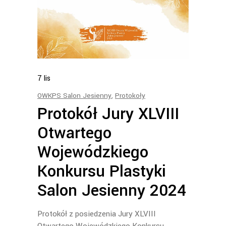
7
lis
OWKPS Salon Jesienny
,
Protokoły
Protokół Jury XLVIII
Otwartego
Wojewódzkiego
Konkursu Plastyki
Salon Jesienny 2024
Protokół z posiedzenia Jury XLVIII