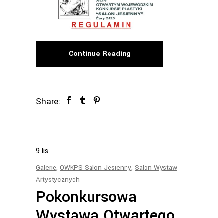
Continue Reading
Share:
9
lis
Galerie
,
OWKPS Salon Jesienny
,
Salon Wystaw
Artystycznych
Pokonkursowa
Wystawa Otwartego