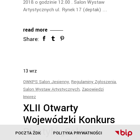
2018 o godzinie 12.00 . Salon Wystaw
Artystycznych ul. Rynek 17 (deptak)
read more
Share:
13
wrz
OWKPS Salon Jesienny
,
Regulaminy Zgłoszenia
,
Salon Wystaw Artystycznych
,
Zapowiedzi
Imprez
XLII Otwarty
Wojewódzki Konkurs
Plastyki „Salon
POCZTA ŻDK
POLITYKA PRYWATNOŚCI