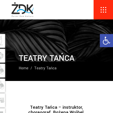
Ope
TEATRY TAŃCA
Home
/
Teatry Tańca
Teatry Tańca – instruktor,
choreograf Bożena Wróbel