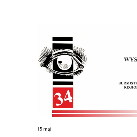
15
maj