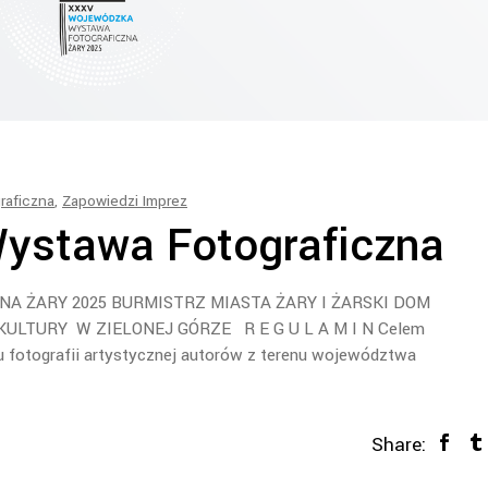
raficzna
,
Zapowiedzi Imprez
ystawa Fotograficzna
 ŻARY 2025 BURMISTRZ MIASTA ŻARY I ŻARSKI DOM
ULTURY W ZIELONEJ GÓRZE R E G U L A M I N Celem
u fotografii artystycznej autorów z terenu województwa
Share: