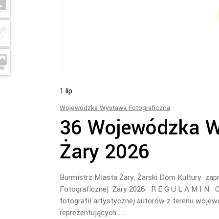
1
lip
Wojewódzka Wystawa Fotograficzna
36 Wojewódzka W
Żary 2026
Burmistrz Miasta Żary, Żarski Dom Kultury zap
Fotograficznej Żary 2026 R E G U L A M I N C
fotografii artystycznej autorów z terenu woje
reprezentujących