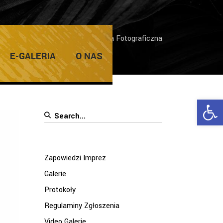
Home
/
Wojewódzka Wystawa Fotograficzna
E-GALERIA
O NAS
Ope
Search
for:
Zapowiedzi Imprez
Galerie
Protokoły
Regulaminy Zgłoszenia
Video Galerie