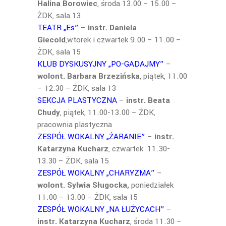
Halina Borowiec
, środa 13.00 – 15.00 –
ŻDK, sala 13
TEATR „Es”
–
instr. Daniela
Giecold
,wtorek i czwartek 9.00 – 11.00 –
ŻDK, sala 15
KLUB DYSKUSYJNY „PO-GADAJMY”
–
wolont. Barbara Brzezińska
, piątek, 11.00
– 12.30 – ŻDK, sala 13
SEKCJA PLASTYCZNA
–
instr. Beata
Chudy
, piątek, 11.00-13.00 – ŻDK,
pracownia plastyczna
ZESPÓŁ WOKALNY „ŻARANIE”
–
instr.
Katarzyna Kucharz
, czwartek 11.30-
13.30 – ŻDK, sala 15
ZESPÓŁ WOKALNY „CHARYZMA”
–
wolont. Sylwia Sługocka,
poniedziałek
11.00 – 13.00 – ŻDK, sala 15
ZESPÓŁ WOKALNY „NA ŁUŻYCACH”
–
instr. Katarzyna Kucharz
, środa 11.30 –