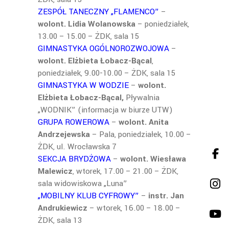
ZESPÓŁ TANECZNY „FLAMENCO”
–
wolont. Lidia Wolanowska
– poniedziałek,
13.00 – 15.00 – ŻDK, sala 15
GIMNASTYKA OGÓLNOROZWOJOWA
–
wolont. Elżbieta Łobacz-Bącal
,
poniedziałek, 9.00-10.00 – ŻDK, sala 15
GIMNASTYKA W WODZIE
–
wolont.
Elżbieta Łobacz-Bącal,
Pływalnia
„WODNIK” (informacja w biurze UTW)
GRUPA ROWEROWA
–
wolont. Anita
Andrzejewska
– Pala, poniedziałek, 10.00 –
ŻDK, ul. Wrocławska 7
SEKCJA BRYDŻOWA
–
wolont. Wiesława
Malewicz
, wtorek, 17.00 – 21.00 – ŻDK,
sala widowiskowa „Luna”
„MOBILNY KLUB CYFROWY”
–
instr. Jan
Andrukiewicz
– wtorek, 16.00 – 18.00 –
ŻDK, sala 13