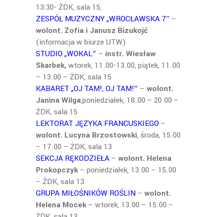
13:30- ŻDK, sala 15,
ZESPÓŁ MUZYCZNY „WROCŁAWSKA 7″
–
wolont. Zofia i Janusz Bizukojć
(informacja w biurze UTW)
STUDIO „WOKAL”
–
instr. Wiesław
Skarbek,
wtorek, 11.00-13.00, piątek, 11.00
– 13.00 – ŻDK, sala 15
KABARET „OJ TAM!, OJ TAM!”
–
wolont.
Janina Wilga
,poniedziałek, 18.00 – 20.00 –
ŻDK, sala 15
LEKTORAT JĘZYKA FRANCUSKIEGO
–
wolont. Lucyna Brzostowski
, środa, 15.00
– 17.00 – ŻDK, sala 13
SEKCJA RĘKODZIEŁA
–
wolont. Helena
Prokopczyk
– poniedziałek, 13.00 – 15.00
– ŻDK, sala 13
GRUPA MIŁOŚNIKÓW ROŚLIN
–
wolont.
Helena Mocek
– wtorek, 13.00 – 15.00 –
ŻDK, sala 13