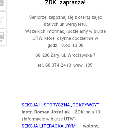
ŻDK zaprasza!
Seniorze, zapoznaj się z ofertą zajęć
stałych uniwersytetu.
Wszelkich informacji udzielamy w biurze
UTW, które czynne codziennie w
godz.10.oo-13.00
68-200 Żary, ul. Wrocławska 7
tel. 68 374 2413 wew. 105
SEKCJA HISTORYCZNA „ODKRYWCY”
–
instr. Roman Józefiak
– ŻDK, sala 13
(informacje w biurze UTW)
SEKCJA LITERACKA „RYM”
–
wolont.