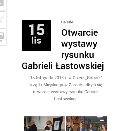
15
Galerie
Otwarcie
lis
wystawy
rysunku
Gabrieli Łastowskiej
15 listopada 2018 r. w Galerii „Ratusz”
Urzędu Miejskiego w Żarach odbyło się
otwarcie wystawy rysunku Gabrieli
Łastowskiej.