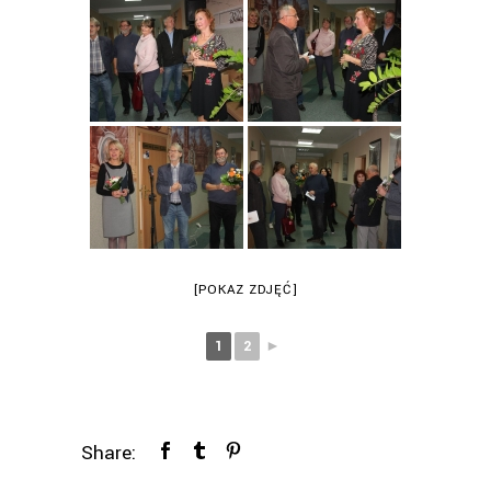
[POKAZ ZDJĘĆ]
1
2
►
Share: