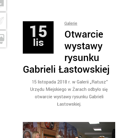
15
Galerie
Otwarcie
lis
wystawy
rysunku
Gabrieli Łastowskiej
15 listopada 2018 r. w Galerii „Ratusz”
Urzędu Miejskiego w Żarach odbyło się
otwarcie wystawy rysunku Gabrieli
Łastowskiej.