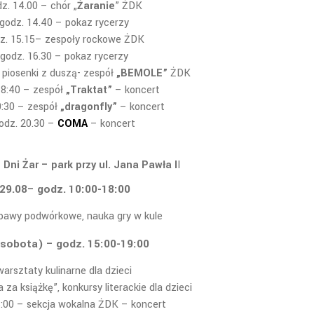
z. 14.00 – chór „
Żaranie
” ŻDK
godz. 14.40 – pokaz rycerzy
z. 15.15– zespoły rockowe ŻDK
godz. 16.30 – pokaz rycerzy
 piosenki z duszą- zespół
„BEMOLE”
ŻDK
18:40 – zespół
„Traktat”
– koncert
9:30 – zespół
„dragonfly”
– koncert
odz. 20.30 –
COMA
– koncert
Dni Żar – park przy ul. Jana Pawła I
I
29.08– godz. 10:00-18:00
abawy podwórkowe, nauka gry w kule
(sobota) – godz. 15:00-19:00
warsztaty kulinarne dla dzieci
a za książkę”, konkursy literackie dla dzieci
6:00 – sekcja wokalna ŻDK – koncert