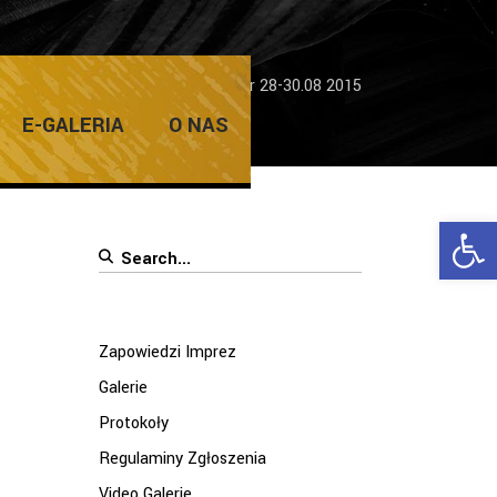
Home
/
Dni Żar 2015
/
Dni Żar 28-30.08 2015
E-GALERIA
O NAS
Ope
Search
for:
Zapowiedzi Imprez
Galerie
Protokoły
Regulaminy Zgłoszenia
Video Galerie