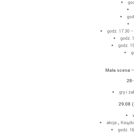
god
god
godz. 17.30 –
godz. 
godz. 1
g
Mała scena – 
28-
gry i z
29.08 
akcja „ Książk
godz. 1