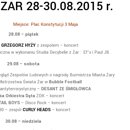
 ŻAR 28-30.08.2015 r.
Miejsce: Plac Konstytucji 3 Maja
28.08 – piątek
–
GRZEGORZ HYŻY
z zespołem – koncert
czna w wykonaniu Studia Decybelle z Żar : Ef’x i Paul JB .
29.08 – sobota
zegląd Zespołów Ludowych o nagrodę Burmistrza Miasta Żary
Mistrzostwa Świata Żar w
Bubble Football
 antyterrorystyczny –
DESANT ZE ŚMIGŁOWCA
ka Orkiestra Dęta
ŻDK – koncert
AIL BOYS
– Disco Rock – koncert
.30 – zespół
CURLY HEADS
– koncert
30.08 – niedziela