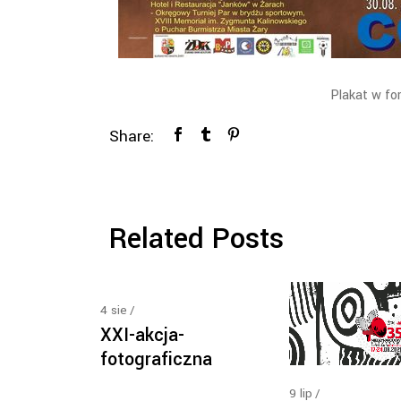
Plakat w fo
Share:
Related Posts
4
sie
XXI-akcja-
fotograficzna
9
lip