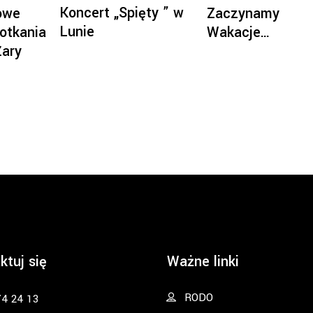
Koncert „Spięty ” w
owe
Zaczynamy
Lunie
otkania
Wakacje…
Żary
ktuj się
Ważne linki
RODO
74 24 13