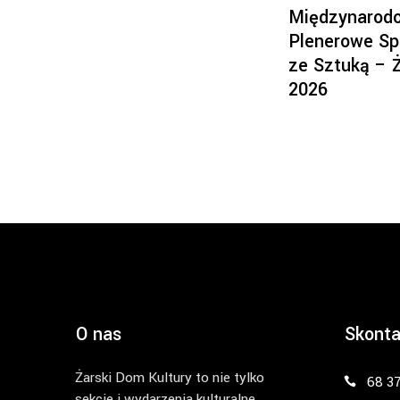
Międzynarod
Plenerowe Sp
ze Sztuką – 
2026
O nas
Skonta
Żarski Dom Kultury to nie tylko
68 3
sekcje i wydarzenia kulturalne.