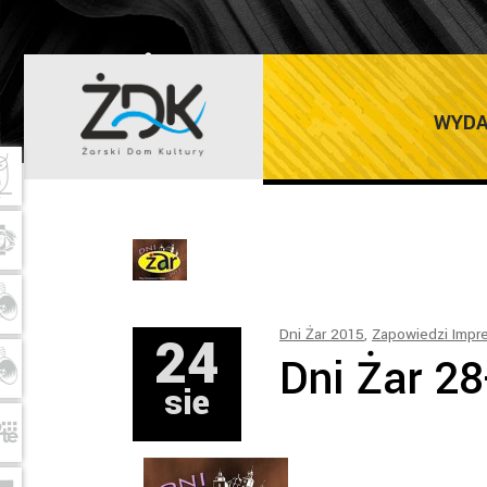
ŻARSKI DOM K
WYDA
24
Dni Żar 2015
,
Zapowiedzi Impr
Dni Żar 2
sie