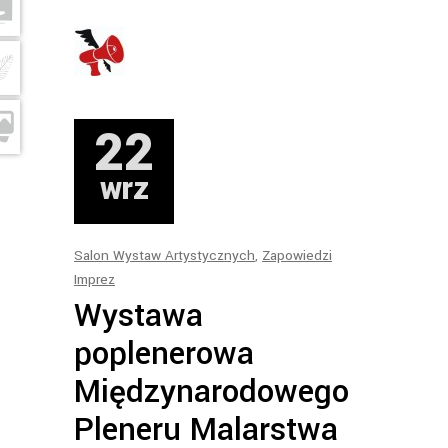
22
wrz
Salon Wystaw Artystycznych
,
Zapowiedzi
Imprez
Wystawa
poplenerowa
Międzynarodowego
Pleneru Malarstwa