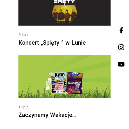
8
lip
Koncert „Spięty ” w Lunie
1
lip
Zaczynamy Wakacje…