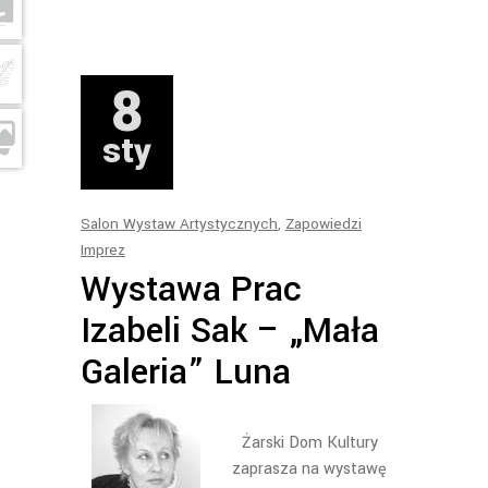
8
sty
Salon Wystaw Artystycznych
,
Zapowiedzi
Imprez
Wystawa Prac
Izabeli Sak – „Mała
Galeria” Luna
Żarski Dom Kultury
zaprasza na wystawę