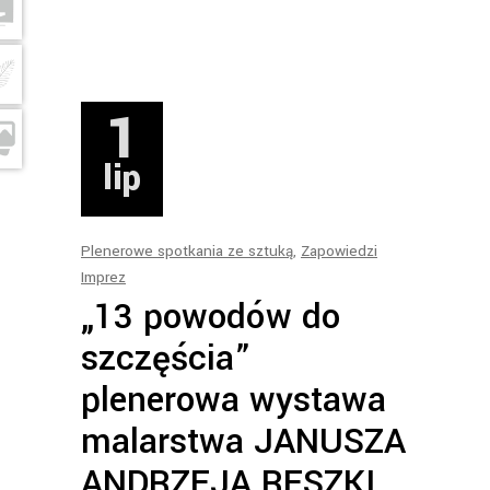
1
lip
Plenerowe spotkania ze sztuką
,
Zapowiedzi
Imprez
„13 powodów do
szczęścia”
plenerowa wystawa
malarstwa JANUSZA
ANDRZEJA RESZKI