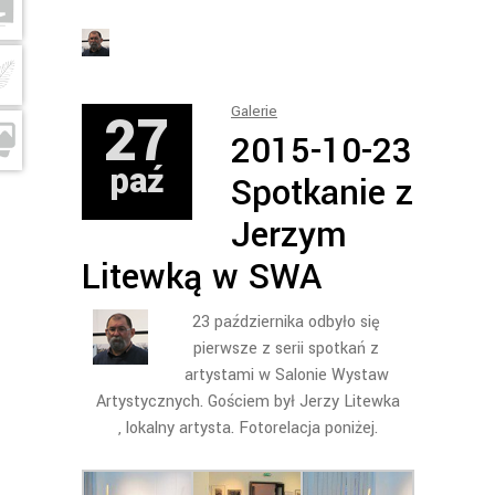
27
Galerie
2015-10-23
paź
Spotkanie z
Jerzym
Litewką w SWA
23 października odbyło się
pierwsze z serii spotkań z
artystami w Salonie Wystaw
Artystycznych. Gościem był Jerzy Litewka
, lokalny artysta. Fotorelacja poniżej.