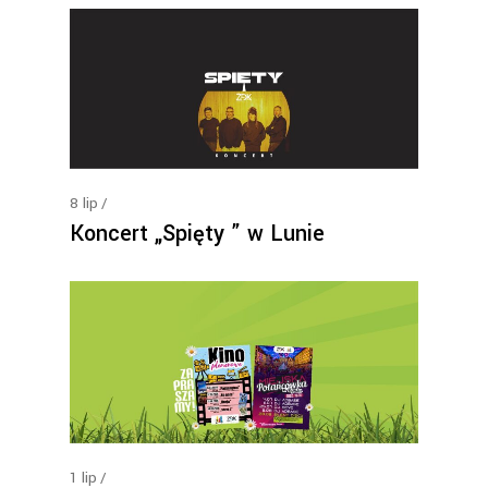
8
lip
Koncert „Spięty ” w Lunie
1
lip