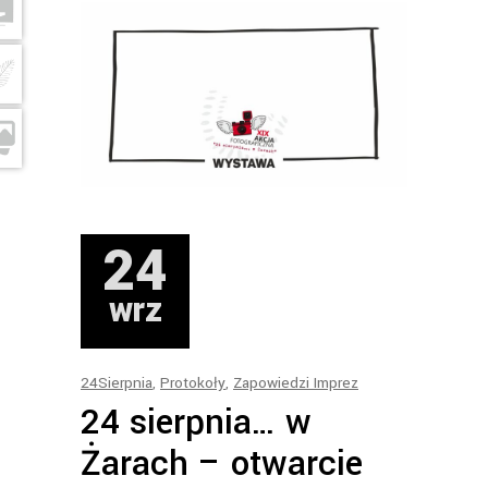
24
wrz
24Sierpnia
,
Protokoły
,
Zapowiedzi Imprez
24 sierpnia… w
Żarach – otwarcie