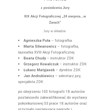
z posiedzenia Jury
XIX Akcji Fotograficznej „24 sierpnia…w
Żarach”
Jury w składzie:
Agnieszka Puła
– fotografka
Marta Silwanowicz
– fotografka,
laureatka XVIII Akcji Fotograficznej
Beata Chudy
– instruktor ŻDK
Grzegorz Kowalczuk
– instruktor ŻDK
Łukasz Matyjasek
– dyrektor ŻDK
Jan Andrukiewicz
– sekretarz jury,
specjalista ŻDK
po obejrzeniu 103 fotografii 18 autorów
postanowiło zakwalifikować do wystawy
pokonkursowej 53 prace 18 autorów oraz
przyznało następujące nagrody i