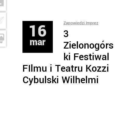
16
Zapowiedzi Imprez
3
mar
Zielonogórs
ki Festiwal
FIlmu i Teatru Kozzi
Cybulski Wilhelmi