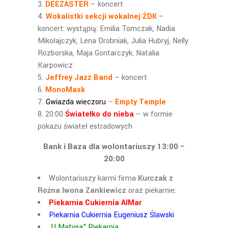
DEEZASTER
– koncert
Wokalistki sekcji wokalnej ŻDK
–
koncert: wystąpią: Emilia Tomczak, Nadia
Mikołajczyk, Lena Drobniak, Julia Hubryj, Nelly
Rozborska, Maja Gontarczyk, Natalia
Karpowicz
Jeffrey Jazz Band
– koncert
MonoMask
Gwiazda wieczoru
–
Empty Temple
20:00
Światełko do nieba
– w formie
pokazu świateł estradowych
Bank i Baza dla wolontariuszy
13:00 –
20:00
Wolontariuszy karmi firma
Kurczak z
Rożna Iwona Zankiewicz
oraz piekarnie:
Piekarnia Cukiernia AlMar
Piekarnia Cukiernia Eugeniusz Ślawski
„U Matysa” Piekarnia