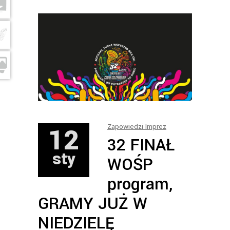
12
Zapowiedzi Imprez
32 FINAŁ
sty
WOŚP
program,
GRAMY JUŻ W
NIEDZIELĘ