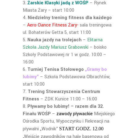
Żarskie Klasyki jadą z WOŚP
– Rynek
Miasta Żary – start 10:00
Niedzielny trening fitness dla każdego
–
Aero-Dance Fitness Żary-
sala treningowa
ul. Bohaterów Getta 5, start 11:00
Nauka jazdy na trolejach
–
Elitarna
Szkoła Jazdy Mariusz Grabowski
– boisko
Szkoły Podstawowej nr 1 w godz. 10:00 –
16:00
Turniej Tenisa Stołowego
„Gramy bo
lubimy”
– Szkoła Podstawowa Olbrachtów,
start 10:00
Trening Stowarzyszenia Centrum
Fitness
– ŻDK Kunice 11:00 – 16:00
Pływamy bo lubimy! – razem dla 32.
Finału WOŚP
–
zawody pływackie
Miejskiego
Ośrodka Sportu, Wypoczynku i Rekreacji na
pływalni „Wodnik”
START GODZ. 12.00
Wejście zawodników na halę basenową od
.