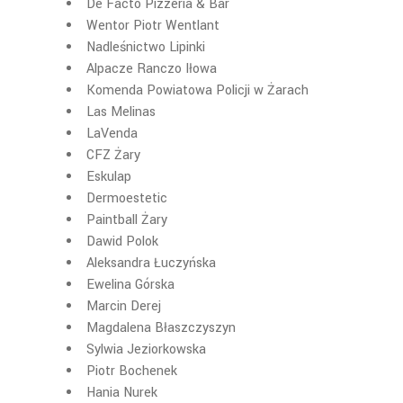
De Facto Pizzeria & Bar
Wentor Piotr Wentlant
Nadleśnictwo Lipinki
Alpacze Ranczo Iłowa
Komenda Powiatowa Policji w Żarach
Las Melinas
LaVenda
CFZ Żary
Eskulap
Dermoestetic
Paintball Żary
Dawid Polok
Aleksandra Łuczyńska
Ewelina Górska
Marcin Derej
Magdalena Błaszczyszyn
Sylwia Jeziorkowska
Piotr Bochenek
Hania Nurek