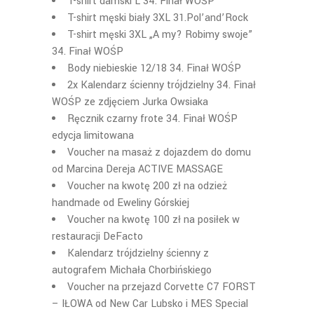
T-shirt damski L 34. Finał WOŚP
T-shirt męski biały 3XL 31.Pol’and’Rock
T-shirt męski 3XL „A my? Robimy swoje”
34. Finał WOŚP
Body niebieskie 12/18 34. Finał WOŚP
2x Kalendarz ścienny trójdzielny 34. Finał
WOŚP ze zdjęciem Jurka Owsiaka
Ręcznik czarny frote 34. Finał WOŚP
edycja limitowana
Voucher na masaż z dojazdem do domu
od Marcina Dereja ACTIVE MASSAGE
Voucher na kwotę 200 zł na odzież
handmade od Eweliny Górskiej
Voucher na kwotę 100 zł na posiłek w
restauracji DeFacto
Kalendarz trójdzielny ścienny z
autografem Michała Chorbińskiego
Voucher na przejazd Corvette C7 FORST
– IŁOWA od New Car Lubsko i MES Special