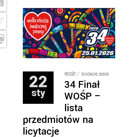
22
WOŚP
licytacje wosp
34 Finał
sty
WOŚP –
lista
przedmiotów na
licytacje