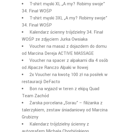
T-shirt męski XL „A my? Robimy swoje”
34. Finał WOŚP
T-shirt męski 3XL „A my? Robimy swoje”
34. Finał WOŚP
Kalendarz ścienny trójdzielny 34. Finał
WOŚP ze zdjęciem Jurka Owsiaka
Voucher na masaż z dojazdem do domu
od Marcina Dereja ACTIVE MASSAGE
Voucher na spacer z alpakami dla 4 osób
od Alpacze Ranczo Alpaki w Iłowej
2x Voucher na kwotę 100 zł na posiłek w
restauracji DeFacto
Bon na wyjazd w teren z ekipą Quad
Team Zachód
Żarska porcelana „Sorau” – filiżanka z
talerzykiem, zestaw śniadaniowy od Marcina
Grubizny
Kalendarz trójdzielny ścienny z
autografem Michała Chorbińskiego