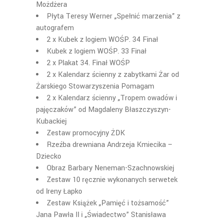
Możdżera
Płyta Teresy Werner „Spełnić marzenia” z
autografem
2 x Kubek z logiem WOŚP. 34 Finał
Kubek z logiem WOŚP. 33 Finał
2 x Plakat 34. Finał WOŚP
2 x Kalendarz ścienny z zabytkami Żar od
Żarskiego Stowarzyszenia Pomagam
2 x Kalendarz ścienny „Tropem owadów i
pajęczaków” od Magdaleny Błaszczyszyn-
Kubackiej
Zestaw promocyjny ŻDK
Rzeźba drewniana Andrzeja Kmiecika –
Dziecko
Obraz Barbary Neneman-Szachnowskiej
Zestaw 10 ręcznie wykonanych serwetek
od Ireny Łapko
Zestaw Książek „Pamięć i tożsamość”
Jana Pawła II i „Świadectwo” Stanisława