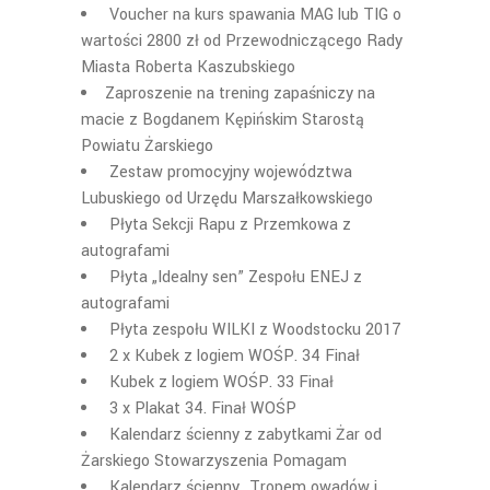
Voucher na kurs spawania MAG lub TIG o
wartości 2800 zł od Przewodniczącego Rady
Miasta Roberta Kaszubskiego
Zaproszenie na trening zapaśniczy na
macie z Bogdanem Kępińskim Starostą
Powiatu Żarskiego
Zestaw promocyjny województwa
Lubuskiego od Urzędu Marszałkowskiego
Płyta Sekcji Rapu z Przemkowa z
autografami
Płyta „Idealny sen” Zespołu ENEJ z
autografami
Płyta zespołu WILKI z Woodstocku 2017
2 x Kubek z logiem WOŚP. 34 Finał
Kubek z logiem WOŚP. 33 Finał
3 x Plakat 34. Finał WOŚP
Kalendarz ścienny z zabytkami Żar od
Żarskiego Stowarzyszenia Pomagam
Kalendarz ścienny „Tropem owadów i