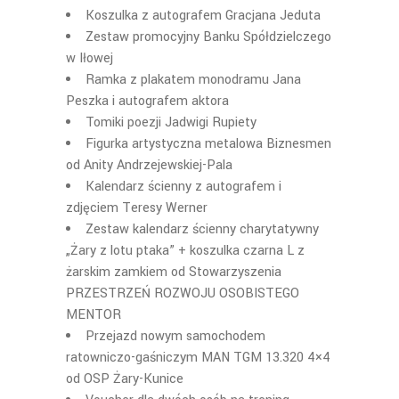
Koszulka z autografem Gracjana Jeduta
Zestaw promocyjny Banku Spółdzielczego
w Iłowej
Ramka z plakatem monodramu Jana
Peszka i autografem aktora
Tomiki poezji Jadwigi Rupiety
Figurka artystyczna metalowa Biznesmen
od Anity Andrzejewskiej-Pala
Kalendarz ścienny z autografem i
zdjęciem Teresy Werner
Zestaw kalendarz ścienny charytatywny
„Żary z lotu ptaka” + koszulka czarna L z
żarskim zamkiem od Stowarzyszenia
PRZESTRZEŃ ROZWOJU OSOBISTEGO
MENTOR
Przejazd nowym samochodem
ratowniczo-gaśniczym MAN TGM 13.320 4×4
od OSP Żary-Kunice