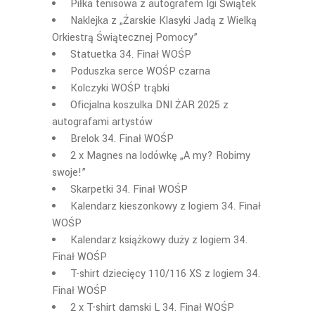
Piłka tenisowa z autografem Igi Świątek
Naklejka z „Żarskie Klasyki Jadą z Wielką
Orkiestrą Świątecznej Pomocy”
Statuetka 34. Finał WOŚP
Poduszka serce WOŚP czarna
Kolczyki WOŚP trąbki
Oficjalna koszulka DNI ŻAR 2025 z
autografami artystów
Brelok 34. Finał WOŚP
2 x Magnes na lodówkę „A my? Robimy
swoje!”
Skarpetki 34. Finał WOŚP
Kalendarz kieszonkowy z logiem 34. Finał
WOŚP
Kalendarz książkowy duży z logiem 34.
Finał WOŚP
T-shirt dziecięcy 110/116 XS z logiem 34.
Finał WOŚP
2 x T-shirt damski L 34. Finał WOŚP