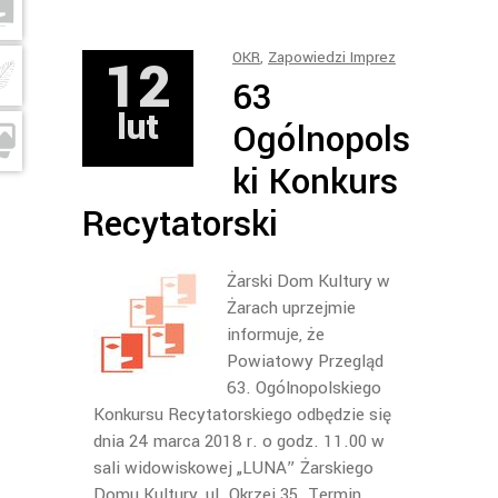
12
OKR
,
Zapowiedzi Imprez
63
lut
Ogólnopols
ki Konkurs
Recytatorski
Żarski Dom Kultury w
Żarach uprzejmie
informuje, że
Powiatowy Przegląd
63. Ogólnopolskiego
Konkursu Recytatorskiego odbędzie się
dnia 24 marca 2018 r. o godz. 11.00 w
sali widowiskowej „LUNA” Żarskiego
Domu Kultury, ul. Okrzei 35. Termin