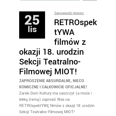
25
Zapowiedzi Imprez
RETROspek
lis
tYWA
filmów z
okazji 18. urodzin
Sekcji Teatralno-
Filmowej MIOT!
ZAPROSZENIE ABSURDALNE, NIECO
KOMICZNE I CAŁKOWICIE OFICJALNE!
Żarski Dom Kultury ma zaszczyt (a może i
lekką tremę) zaprosić Was na
RETROspektYWĘ filmów z okazji 18. urodzin
Sekcji Teatralno-Filmowej MIOT!