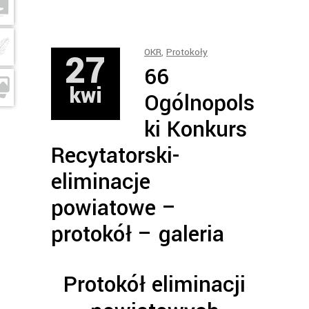
27
OKR
,
Protokoły
66
kwi
Ogólnopols
ki Konkurs
Recytatorski-
eliminacje
powiatowe –
protokół – galeria
Protokół eliminacji