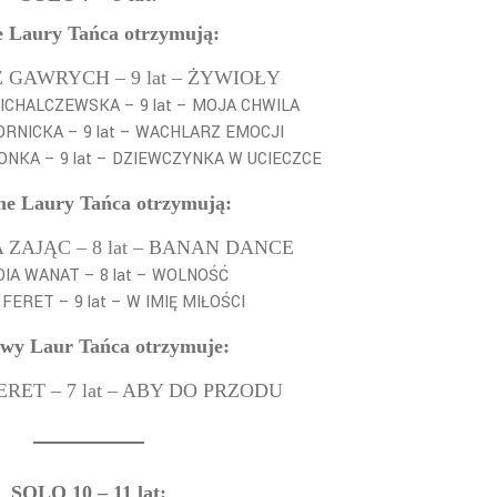
e Laury Tańca otrzymują:
GAWRYCH – 9 lat – ŻYWIOŁY
ICHALCZEWSKA – 9 lat – MOJA CHWILA
RNICKA – 9 lat – WACHLARZ EMOCJI
ONKA – 9 lat – DZIEWCZYNKA W UCIECZCE
ne Laury Tańca otrzymują:
ZAJĄC – 8 lat – BANAN DANCE
IA WANAT – 8 lat – WOLNOŚĆ
FERET – 9 lat – W IMIĘ MIŁOŚCI
wy Laur Tańca otrzymuje:
ERET – 7 lat – ABY DO PRZODU
SOLO 10 – 11 lat: