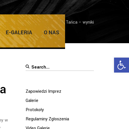
ły
/
Akcja Międzynarodowy Dzień Tańca – wyniki
E-GALERIA
O NAS
Ope
Search
for:
ca
Zapowiedzi Imprez
Galerie
Protokoły
Regulaminy Zgłoszenia
my w
6
Video Galerie