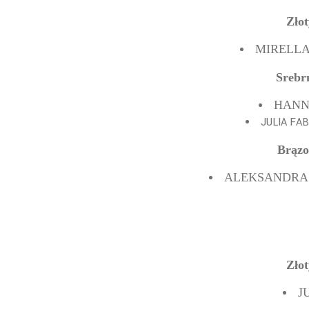
Zło
MIRELLA 
Srebr
HANNA
JULIA FA
Brązo
ALEKSANDRA 
Zło
J