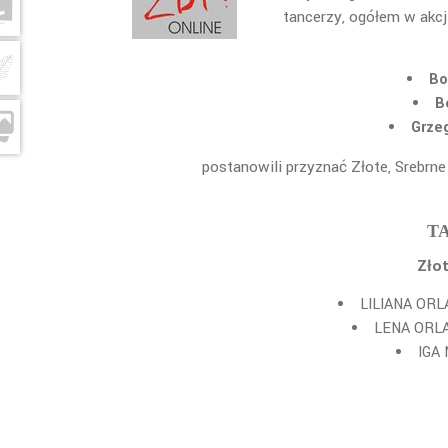
tancerzy, ogółem w akcji
Bo
B
Grze
postanowili przyznać Złote, Srebrne
T
Złot
LILIANA ORLA
LENA ORLA
IGA