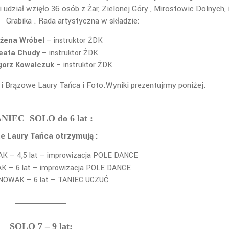
 udział wzięło 36 osób z Żar, Zielonej Góry , Mirostowic Dolnych, 
Grabika . Rada artystyczna w składzie:
żena Wróbel
– instruktor ŻDK
eata Chudy
– instruktor ŻDK
gorz Kowalczuk
– instruktor ŻDK
 i Brązowe Laury Tańca i Foto.Wyniki prezentujrmy poniżej.
ANIEC
SOLO do 6 lat :
e Laury Tańca otrzymują :
K – 4,5 lat – improwizacja POLE DANCE
K – 6 lat – improwizacja POLE DANCE
 NOWAK – 6 lat – TANIEC UCZUĆ
SOLO 7 – 9 lat: