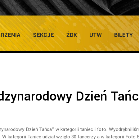
ULTURY
Home
/
Protoko
RZENIA
SEKCJE
ŻDK
UTW
BILETY
dzynarodowy Dzień Tań
ynarodowy Dzień Tańca” w kategorii taniec i foto. Wyodrębniliś
 W kategorii Taniec udział wzięło 30 tancerzy a w kategorii Foto 