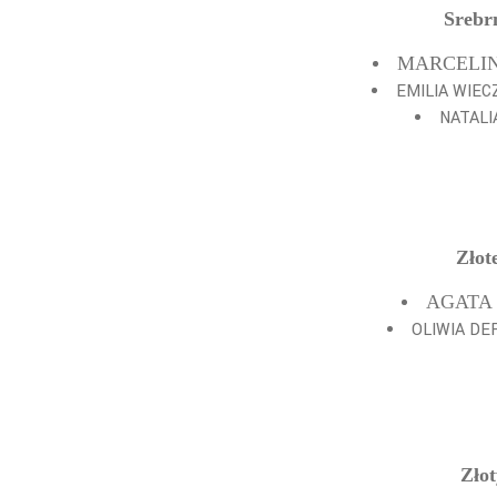
Srebr
MARCELINA
EMILIA WIEC
NATALI
Złot
AGATA 
OLIWIA DE
Zło