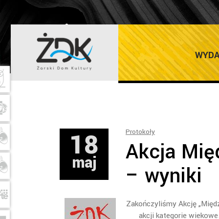
ŻARSKI DOM K
WYDA
18
Protokoły
Akcja Mię
maj
– wyniki
Zakończyliśmy Akcję „Międz
akcji kategorie wiekowe.