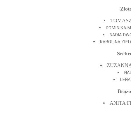
Złot
TOMASZ 
DOMINIKA M
NADIA DWO
KAROLINA ZIEL
Srebr
ZUZANNA 
NAD
LENA 
Brązo
ANITA F