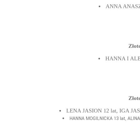
ANNA ANAS
Złot
HANNA I ALE
Złot
LENA JASION 12 lat, IGA J
HANNA MOGILNICKA 13 lat, ALIN