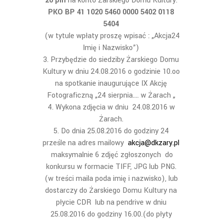
20 pln
na konto Żarskiego Domu Kultury:
PKO BP 41 1020 5460 0000 5402 0118
5404
(w tytule wpłaty proszę wpisać : „Akcja24
Imię i Nazwisko”)
Przybędzie do siedziby Żarskiego Domu
Kultury w dniu 24.08.2016 o godzinie 10.oo
na spotkanie inaugurujące IX Akcję
Fotograficzną „24 sierpnia…. w Żarach „
Wykona zdjęcia w dniu 24.08.2016 w
Żarach.
Do dnia 25.08.2016 do godziny 24
prześle na adres mailowy
akcja@dkzary.pl
maksymalnie 6 zdjęć zgłoszonych do
konkursu w formacie TIFF, JPG lub PNG.
(w treści maila poda imię i nazwisko), lub
dostarczy do Żarskiego Domu Kultury na
płycie CDR lub na pendrive w dniu
25.08.2016 do godziny 16.00.(do płyty