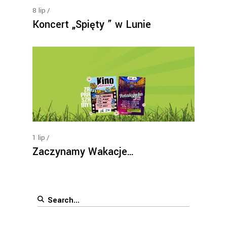
8
lip
Koncert „Spięty ” w Lunie
1
lip
Zaczynamy Wakacje…
Search
for: