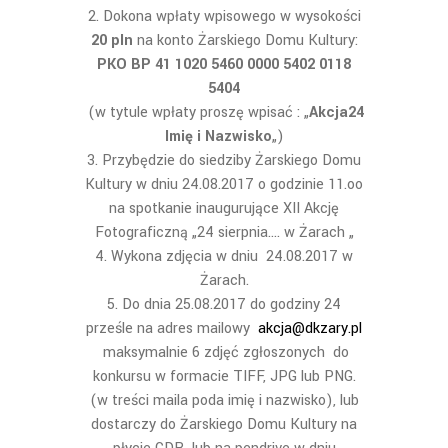
Dokona wpłaty wpisowego w wysokości
20 pln
na konto Żarskiego Domu Kultury:
PKO BP 41 1020 5460 0000 5402 0118
5404
(w tytule wpłaty proszę wpisać : „
Akcja24
Imię i Nazwisko
„)
Przybędzie do siedziby Żarskiego Domu
Kultury w dniu 24.08.2017 o godzinie 11.oo
na spotkanie inaugurujące XII Akcję
Fotograficzną „24 sierpnia…. w Żarach „
Wykona zdjęcia w dniu 24.08.2017 w
Żarach.
Do dnia 25.08.2017 do godziny 24
prześle na adres mailowy
akcja@dkzary.pl
maksymalnie 6 zdjęć zgłoszonych do
konkursu w formacie TIFF, JPG lub PNG.
(w treści maila poda imię i nazwisko), lub
dostarczy do Żarskiego Domu Kultury na