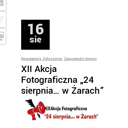
16
sie
Regulaminy Zgłoszenia
,
Zapowiedzi Imprez
XII Akcja
Fotograficzna „24
sierpnia… w Żarach”