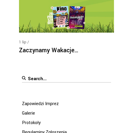
1
lip
Zaczynamy Wakacje…
Search
for:
Zapowiedzi Imprez
Galerie
Protokoły
Regulaminy Zgłoszenia