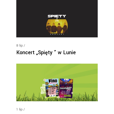
8
lip
Koncert „Spięty ” w Lunie
1
lip