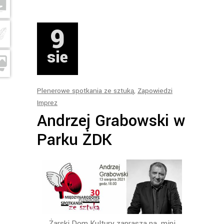
9
sie
Plenerowe spotkania ze sztuką
,
Zapowiedzi
Imprez
Andrzej Grabowski w
Parku ŻDK
Żarski Dom Kultury zaprasza na mini