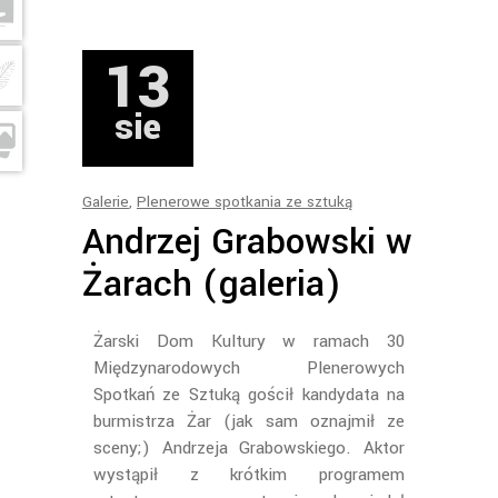
13
sie
Galerie
,
Plenerowe spotkania ze sztuką
Andrzej Grabowski w
Żarach (galeria)
Żarski Dom Kultury w ramach 30
Międzynarodowych Plenerowych
Spotkań ze Sztuką gościł kandydata na
burmistrza Żar (jak sam oznajmił ze
sceny;) Andrzeja Grabowskiego. Aktor
wystąpił z krótkim programem