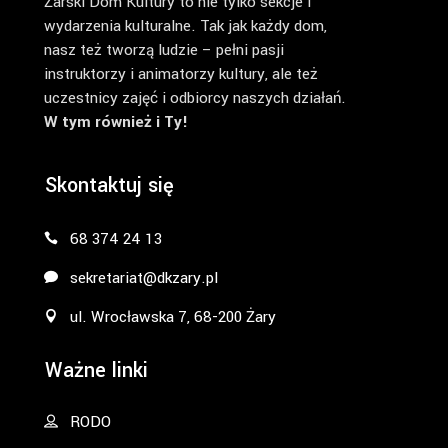
Żarski Dom Kultury to nie tylko sekcje i
wydarzenia kulturalne. Tak jak każdy dom,
nasz też tworzą ludzie – pełni pasji
instruktorzy i animatorzy kultury, ale też
uczestnicy zajęć i odbiorcy naszych działań.
W tym również i Ty!
Skontaktuj się
68 374 24 13
sekretariat@dkzary.pl
ul. Wrocławska 7, 68-200 Żary
Ważne linki
RODO