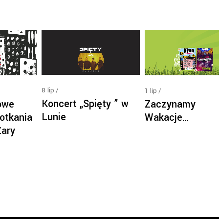
8
lip
1
lip
Koncert „Spięty ” w
owe
Zaczynamy
Lunie
otkania
Wakacje…
Żary