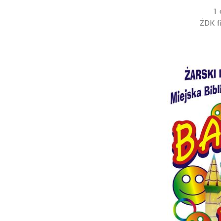
1 
ŻDK fi