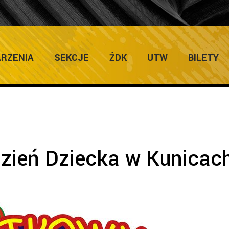
ULTURY
Home
/
Zapowiedzi 
RZENIA
SEKCJE
ŻDK
UTW
BILETY
zień Dziecka w Kunicac