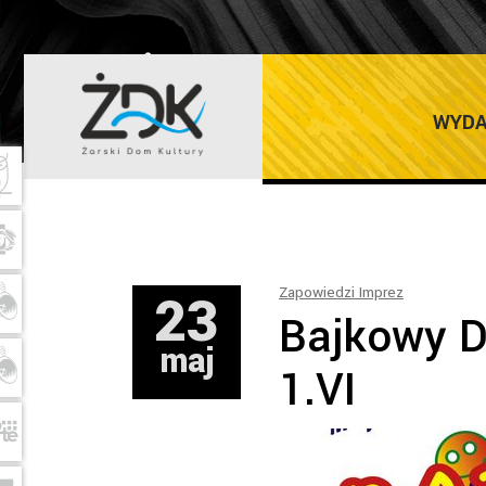
ŻARSKI DOM K
WYDA
23
Zapowiedzi Imprez
Bajkowy D
maj
1.VI