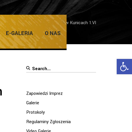
Imprez
/
Bajkowy Dzień Dziecka w Kunicach 1.VI
E-GALERIA
O NAS
Ope
Search
for:
h
Zapowiedzi Imprez
Galerie
Protokoły
Regulaminy Zgłoszenia
Video Galerie