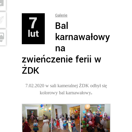
7
Galerie
Bal
lut
karnawałowy
na
zwieńczenie ferii w
ŻDK
7.02.2020 w
sali kameralnej ŻDK odbył się
kolorowy
b
al karnawałowy
.