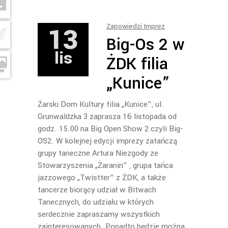
13
Zapowiedzi Imprez
Big-Os 2 w
lis
ŻDK filia
„Kunice”
Żarski Dom Kultury filia „Kunice”, ul.
Grunwaldzka 3 zaprasza 16 listopada od
godz. 15.00 na Big Open Show 2 czyli Big-
OS2. W kolejnej edycji imprezy zatańczą
grupy taneczne Artura Niezgody ze
Stowarzyszenia „Żaranin” , grupa tańca
jazzowego „Twistter” z ŻDK, a także
tancerze biorący udział w Bitwach
Tanecznych, do udziału w których
serdecznie zapraszamy wszystkich
zainteresowanych. Ponadto będzie można