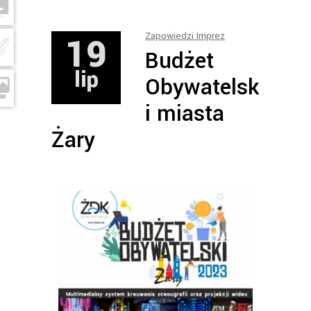
19
Zapowiedzi Imprez
Budżet
lip
Obywatelsk
i miasta
Żary