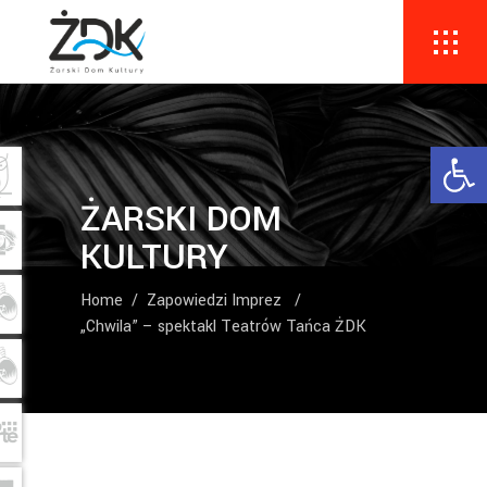
Ope
ŻARSKI DOM
KULTURY
Home
/
Zapowiedzi Imprez
/
„Chwila” – spektakl Teatrów Tańca ŻDK