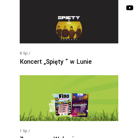
8
lip
Koncert „Spięty ” w Lunie
1
lip