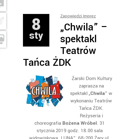
8
Zapowiedzi Imprez
„Chwila” –
sty
spektakl
Teatrów
Tańca ŻDK
Żarski Dom Kultury
zaprasza na
spektakl „
Chwila
” w
wykonaniu Teatrów
Tańca ŻDK.
Reżyseria i
choreografia
Bożena Wróbel
. 31
stycznia 2019 godz. 18.00 sala
widowiskowa „LUNA” 68-200 Żary ul.