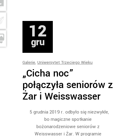
12
gru
Galerie
,
Uniwersytet Trzeciego Wieku
„Cicha noc”
połączyła seniorów z
Żar i Weisswasser
5 grudnia 2019 r. odbyło się niezwykłe,
bo magiczne spotkanie
bożonarodzeniowe seniorów z
Weisswasser i Żar. W programie