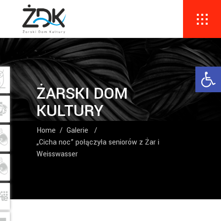
Ope
ŻARSKI DOM
KULTURY
Home
/
Galerie
/
„Cicha noc” połączyła seniorów z Żar i
Weisswasser