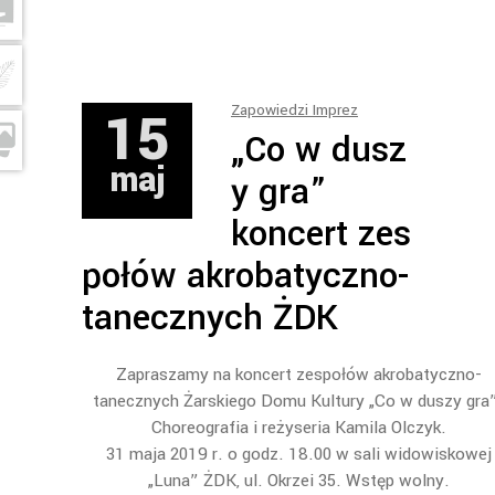
15
Zapowiedzi Imprez
„Co w dusz
maj
y gra”
koncert zes
połów akrobatyczno-
tanecznych ŻDK
Zapraszamy na koncert zespołów akrobatyczno-
tanecznych Żarskiego Domu Kultury „Co w duszy gra
Choreografia i reżyseria Kamila Olczyk.
31 maja 2019 r. o godz. 18.00 w sali widowiskowej
„Luna” ŻDK, ul. Okrzei 35. Wstęp wolny.