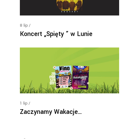
8
lip
Koncert „Spięty ” w Lunie
1
lip
Zaczynamy Wakacje…