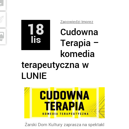
18
Zapowiedzi Imprez
Cudowna
lis
Terapia –
komedia
terapeutyczna w
LUNIE
Żarski Dom Kultury zaprasza na spektakl