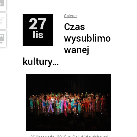
27
Galerie
Czas
lis
wysublimo
wanej
kultury…