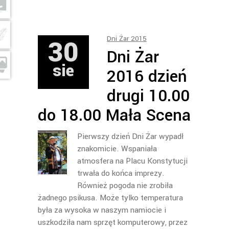
30
Dni Żar 2015
Dni Żar
sie
2016 dzień
drugi 10.00
do 18.00 Mała Scena
Pierwszy dzień Dni Żar wypadł
znakomicie. Wspaniała
atmosfera na Placu Konstytucji
trwała do końca imprezy.
Również pogoda nie zrobiła
żadnego psikusa. Może tylko temperatura
była za wysoka w naszym namiocie i
uszkodziła nam sprzęt komputerowy, przez