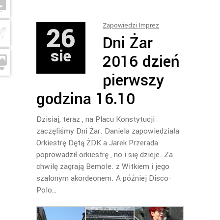
26
Zapowiedzi Imprez
Dni Żar
sie
2016 dzień
pierwszy
godzina 16.10
Dzisiaj, teraz , na Placu Konstytucji
zaczęliśmy Dni Żar. Daniela zapowiedziała
Orkiestrę Dętą ŻDK a Jarek Przerada
poprowadził orkiestrę , no i się dzieje. Za
chwilę zagrają Bemole. z Witkiem i jego
szalonym akordeonem. A później Disco-
Polo…