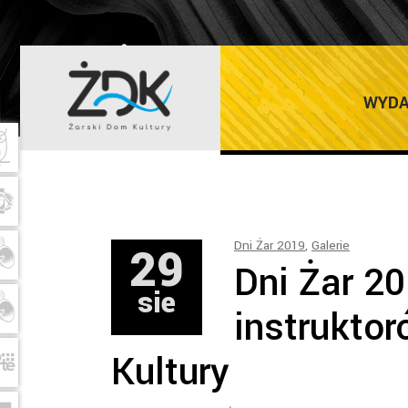
ŻARSKI DOM K
WYDA
29
Dni Żar 2019
,
Galerie
Dni Żar 2
sie
instrukto
Kultury