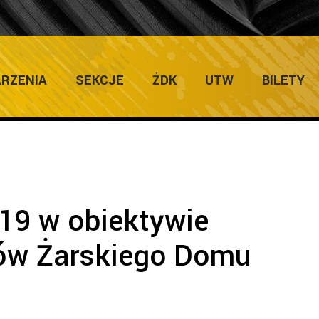
ULTURY
Home
/
Dni Żar 2019
/
Dni Żar 2019 
RZENIA
SEKCJE
ŻDK
UTW
BILETY
019 w obiektywie
rów Żarskiego Domu