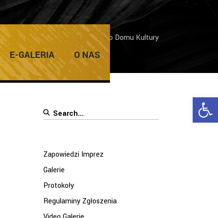
w obiektywie instruktorów Żarskiego Domu Kultury
E-GALERIA
O NAS
Ope
Search
for:
Zapowiedzi Imprez
Galerie
Protokoły
Regulaminy Zgłoszenia
Video Galerie