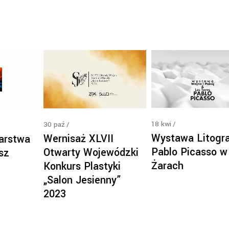
18
kwi
30
paź
Wystawa Litogra
Wernisaż XLVII
arstwa
Pablo Picasso w
Otwarty Wojewódzki
sz
Żarach
Konkurs Plastyki
„Salon Jesienny”
2023