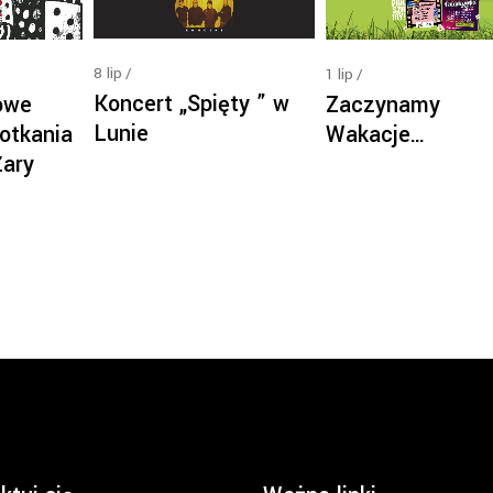
8
lip
1
lip
Koncert „Spięty ” w
owe
Zaczynamy
Lunie
otkania
Wakacje…
Żary