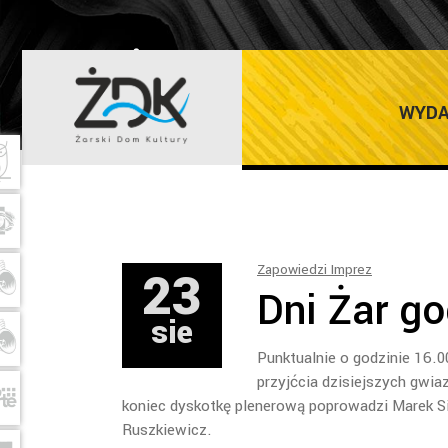
ŻARSKI DOM K
WYDA
23
Zapowiedzi Imprez
Dni Żar g
sie
Punktualnie o godzinie 16.
przyjćcia dzisiejszych gwia
koniec dyskotkę plenerową poprowadzi Marek Si
Ruszkiewicz.