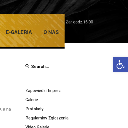
Home
/
Zapowiedzi Imprez
/
Dni Żar godz.16.00
E-GALERIA
O NAS
Ope
Search
for:
Zapowiedzi Imprez
Galerie
, a na
Protokoły
Regulaminy Zgłoszenia
Video Galerie