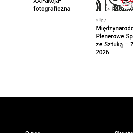
XXI-akcja-
fotograficzna
9
lip
Międzynarod
Plenerowe Sp
ze Sztuką – 
2026