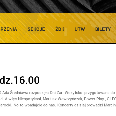
ULTURY
RZENIA
SEKCJE
ŻDK
UTW
BILETY
odz.16.00
00 Ada Średniawa rozpoczęła Dni Żar. Wszytsko przygotowane do
zd. A więc Niespotykani, Mariusz Wawrzyńczak, Power Play , CLEO
erocki. No to wpadajcie do nas. Koncerty dzisiaj prowadzi Marcin