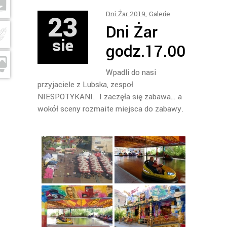
23
Dni Żar 2019
,
Galerie
Dni Żar
sie
godz.17.00
Wpadli do nasi
przyjaciele z Lubska, zespoł
NIESPOTYKANI. I zaczęła się zabawa… a
wokół sceny rozmaite miejsca do zabawy.