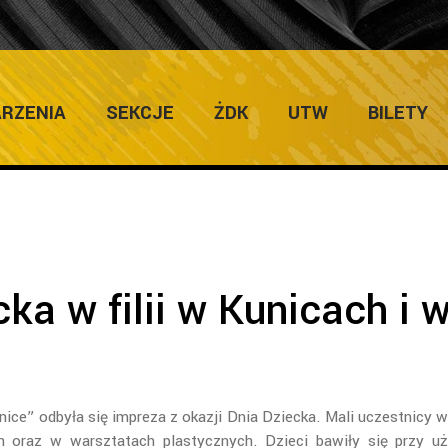
ULTURY
Home
/
Gale
RZENIA
SEKCJE
ŻDK
UTW
BILETY
ka w filii w Kunicach i 
nice” odbyła się impreza z okazji Dnia Dziecka. Mali uczestnicy w
h oraz w warsztatach plastycznych. Dzieci bawiły się przy uż