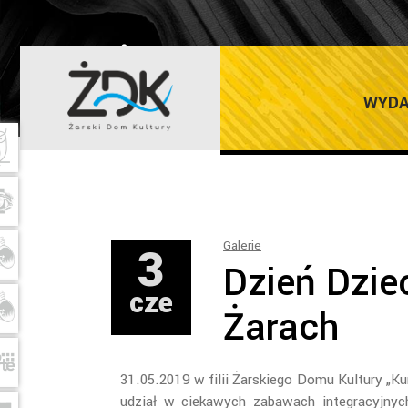
ŻARSKI DOM K
WYDA
3
Galerie
Dzień Dziec
cze
Żarach
31.05.2019 w filii Żarskiego Domu Kultury „Ku
udział w ciekawych zabawach integracyjnyc