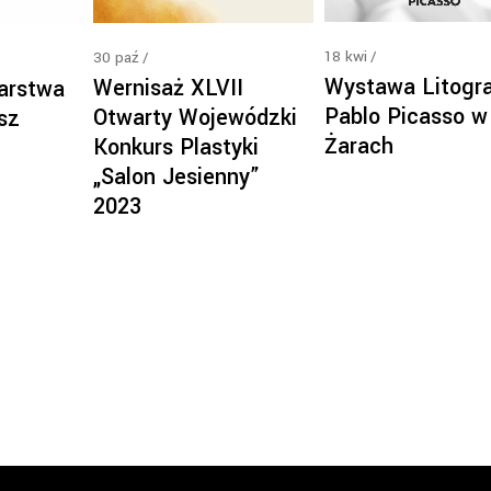
18
kwi
30
paź
Wystawa Litogra
Wernisaż XLVII
arstwa
Pablo Picasso w
Otwarty Wojewódzki
sz
Żarach
Konkurs Plastyki
„Salon Jesienny”
2023