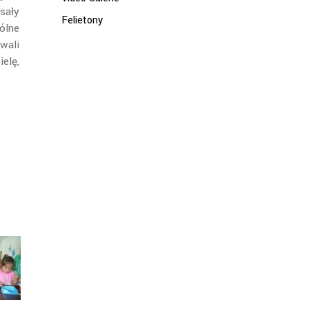
isały
Felietony
ólne
wali
elę,