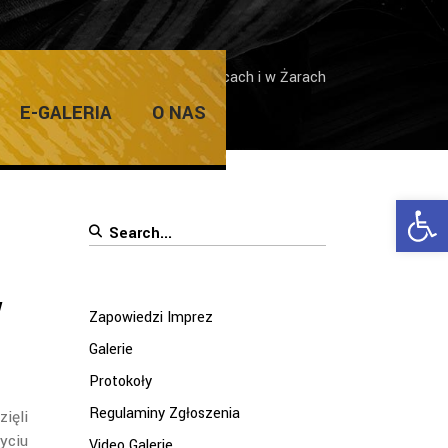
rie
/
Dzień Dziecka w filii w Kunicach i w Żarach
E-GALERIA
O NAS
Ope
Search
for:
w
Zapowiedzi Imprez
Galerie
Protokoły
Regulaminy Zgłoszenia
zięli
yciu
Video Galerie