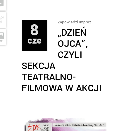
8
Zapowiedzi Imprez
„DZIEŃ
cze
OJCA”,
CZYLI
SEKCJA
TEATRALNO-
FILMOWA W AKCJI