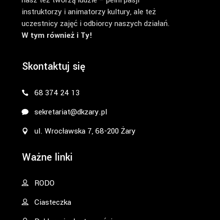
nasz też tworzą ludzie – pełni pasji
instruktorzy i animatorzy kultury, ale też
uczestnicy zajęć i odbiorcy naszych działań.
W tym również i Ty!
Skontaktuj się
68 374 24 13
sekretariat@dkzary.pl
ul. Wrocławska 7, 68-200 Żary
Ważne linki
RODO
Ciasteczka