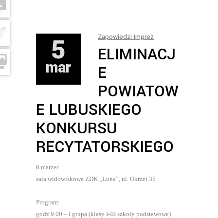
5
Zapowiedzi Imprez
ELIMINACJ
mar
E
POWIATOW
E LUBUSKIEGO
KONKURSU
RECYTATORSKIEGO
6 marzec
sala widowiskowa ŻDK „Luna”, ul. Okrzei 35
Program:
godz.9.00 – I grupa (klasy I-III szkoły podstawowe)