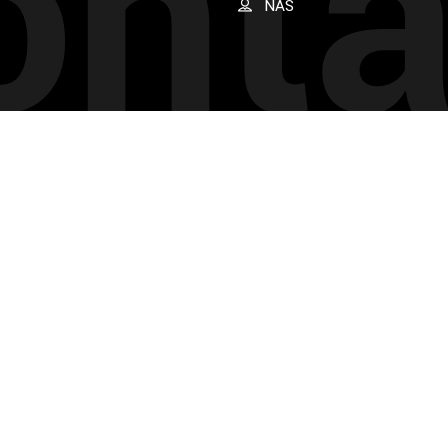
onta
NAS