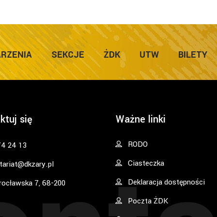
RZENIA
SEKCJE
ŻDK
UTW
BILETY
ktuj się
Ważne linki
RODO
74 24 13
Ciasteczka
tariat@dkzary.pl
Deklaracja dostępności
rocławska 7, 68-200
Poczta ŻDK