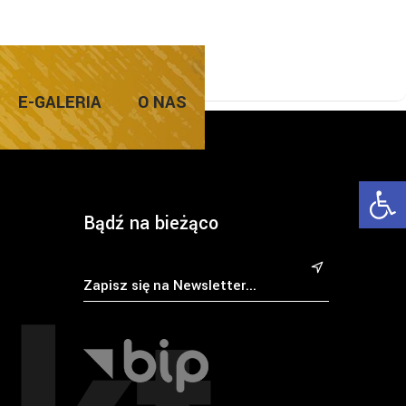
E-GALERIA
O NAS
Ope
Bądź na bieżąco
&