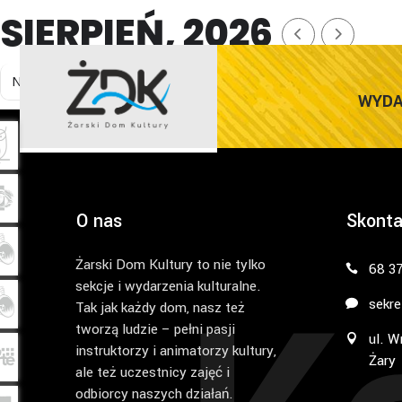
SIERPIEŃ, 2026
NO EVENTS
WYDA
O nas
Skonta
Żarski Dom Kultury to nie tylko
68 3
sekcje i wydarzenia kulturalne.
sekre
Tak jak każdy dom, nasz też
tworzą ludzie – pełni pasji
ul. W
instruktorzy i animatorzy kultury,
Żary
ale też uczestnicy zajęć i
odbiorcy naszych działań.