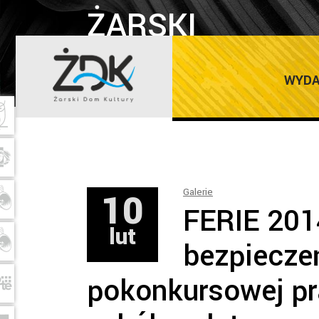
ŻARSKI
DOM
Home
/
Galerie
/
WYDA
KULTURY
10
Galerie
FERIE 201
lut
bezpiecze
pokonkursowej pr