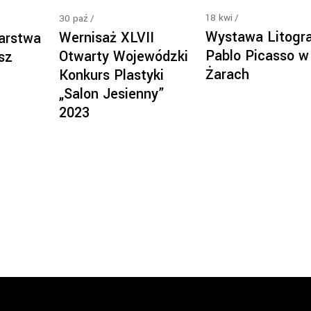
18
kwi
30
paź
Wystawa Litogra
Wernisaż XLVII
arstwa
Pablo Picasso w
Otwarty Wojewódzki
sz
Żarach
Konkurs Plastyki
„Salon Jesienny”
2023