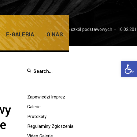
owej prac plastycznych dzieci ze szkól podstawowych – 10.02.20
E-GALERIA
O NAS
Ope
Search
for:
Zapowiedzi Imprez
wy
Galerie
Protokoły
ze
Regulaminy Zgłoszenia
Video Galerie