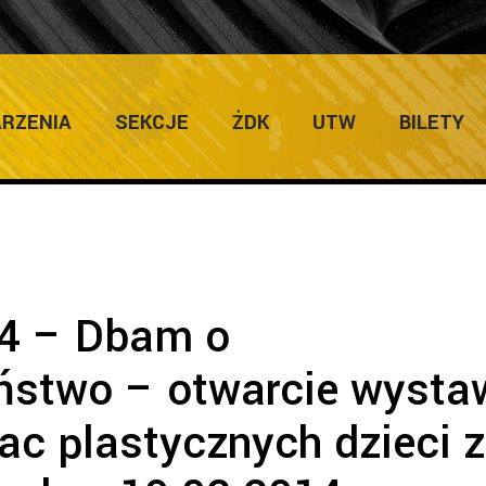
FERIE 2014 – Dbam o bezpieczeństwo – otwarcie wystawy pokonkurs
RZENIA
SEKCJE
ŻDK
UTW
BILETY
4 – Dbam o
ństwo – otwarcie wysta
ac plastycznych dzieci 