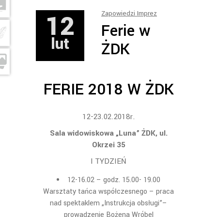
12
Zapowiedzi Imprez
Ferie w
lut
ŻDK
FERIE 2018 W ŻDK
12-23.02.2018r.
Sala widowiskowa „Luna” ŻDK, ul.
Okrzei 35
I TYDZIEŃ
12-16.02 – godz. 15.00- 19.00
Warsztaty tańca współczesnego – praca
nad spektaklem „Instrukcja obsługi”–
prowadzenie Bożena Wróbel