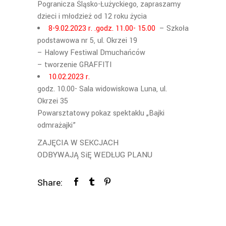
Pogranicza Śląsko-Łużyckiego, zapraszamy
dzieci i młodzież od 12 roku życia
8-9.02.2023 r. .godz. 11.00- 15.00
– Szkoła
podstawowa nr 5, ul. Okrzei 19
– Halowy Festiwal Dmuchańców
– tworzenie GRAFFITI
10.02.2023 r.
godz. 10.00- Sala widowiskowa Luna, ul.
Okrzei 35
Powarsztatowy pokaz spektaklu „Bajki
odmrażajki”
ZAJĘCIA W SEKCJACH
ODBYWAJĄ SiĘ WEDŁUG PLANU
Share: