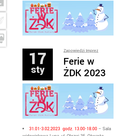
17
Zapowiedzi Imprez
Ferie w
sty
ŻDK 2023
31.01-3.02.2023 godz. 13.00-18.00
– Sala