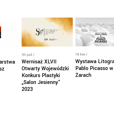
18
kwi
30
paź
Wystawa Litogra
Wernisaż XLVII
arstwa
Pablo Picasso w
Otwarty Wojewódzki
sz
Żarach
Konkurs Plastyki
„Salon Jesienny”
2023