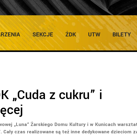
ULTURY
Home
/
Galerie
RZENIA
SEKCJE
ŻDK
UTW
BILETY
K „Cuda z cukru” i
ęcej
awowej „Luna” Żarskiego Domu Kultury i w Kunicach warsztat
i”. Cały czas realizowane są też inne dedykowane dzieciom z