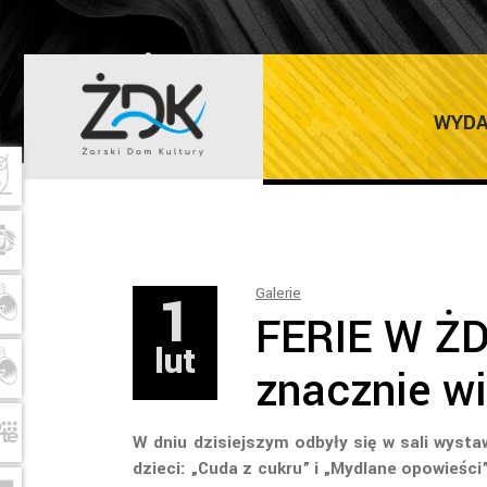
ŻARSKI DOM K
WYDA
1
Galerie
FERIE W ŻD
lut
znacznie wi
W dniu dzisiejszym odbyły się w sali wyst
dzieci: „Cuda z cukru” i „Mydlane opowieśc