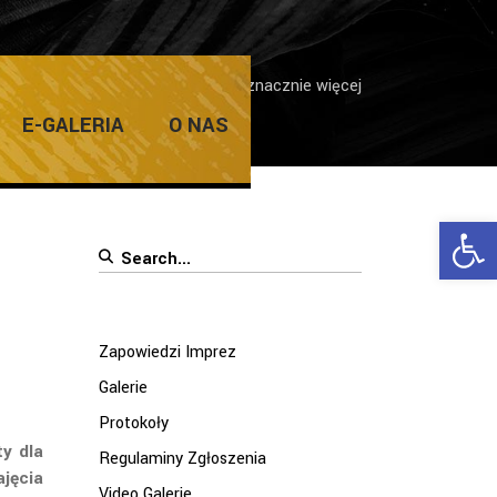
/
FERIE W ŻDK „Cuda z cukru” i znacznie więcej
E-GALERIA
O NAS
Ope
Search
for:
Zapowiedzi Imprez
Galerie
Protokoły
y dla
Regulaminy Zgłoszenia
ajęcia
Video Galerie